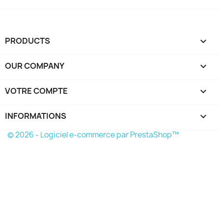
PRODUCTS

OUR COMPANY

VOTRE COMPTE

INFORMATIONS
keyboard_arrow_down
© 2026 - Logiciel e-commerce par PrestaShop™