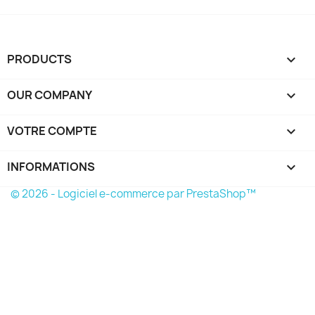
PRODUCTS

OUR COMPANY

VOTRE COMPTE

INFORMATIONS
keyboard_arrow_down
© 2026 - Logiciel e-commerce par PrestaShop™